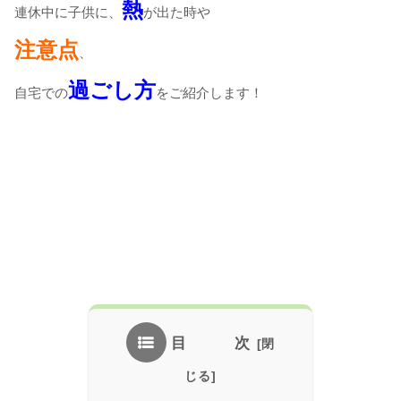
熱
連休中に子供に、
が出た時や
注意点
、
過ごし方
自宅での
をご紹介します！
目 次