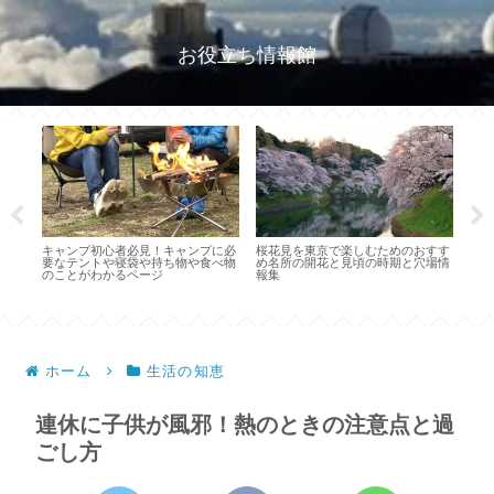
お役立ち情報館
キャンプ初心者必見！キャンプに必
桜花見を東京で楽しむためのおすす
奈良
要なテントや寝袋や持ち物や食べ物
め名所の開花と見頃の時期と穴場情
すす
ット
のことがわかるページ
報集
紹
ホーム
生活の知恵
連休に子供が風邪！熱のときの注意点と過
ごし方