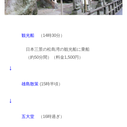
観光船
（14時30分）
日本三景の松島湾の観光船に乗船
（約50分間）（料金1,500円）
↓
雄島散策
(15時半頃）
↓
五大堂
（16時過ぎ）