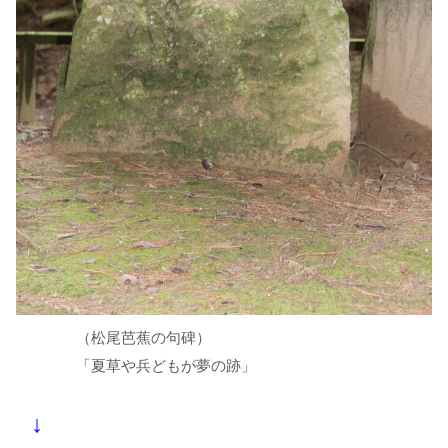
（松尾芭蕉の句碑）
「夏草や兵どもが夢の跡」
↓