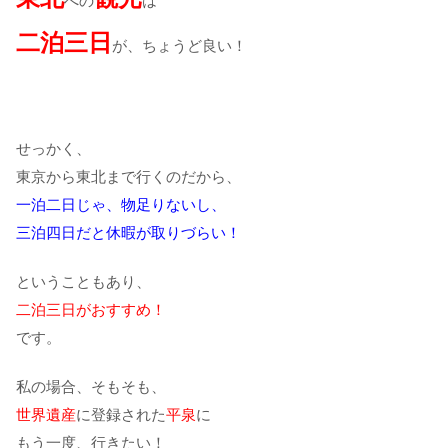
への
は
二泊三日
が、ちょうど良い！
せっかく、
東京から東北まで行くのだから、
一泊二日じゃ、物足りないし、
三泊四日だと休暇が取りづらい！
ということもあり、
二泊三日がおすすめ！
です。
私の場合、そもそも、
世界遺産
に登録された
平泉
に
もう一度、行きたい！