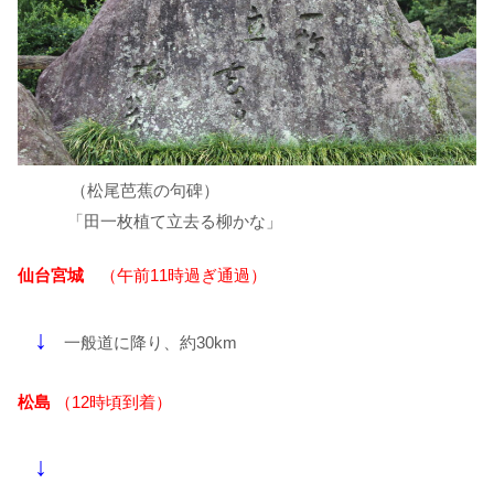
（松尾芭蕉の句碑）
「田一枚植て立去る柳かな」
仙台宮城
（午前11時過ぎ通過）
↓
一般道に降り、約30km
松島
（12時頃到着）
↓