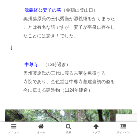
源義経公妻子の墓
（金鶏山登山口）
奥州藤原氏の三代秀衡が源義経をかくまった
ことは有名な話ですが、妻子が平泉に存在し
たことには驚き！でした。
↓
中尊寺
（13時過ぎ）
奥州藤原氏の三代に渡る栄華を象徴する
寺院であり、金色堂は中尊寺創建当初の姿を
今に伝える建造物（1124年建造）
メニュー
ホーム
検索
トップ
サイドバー