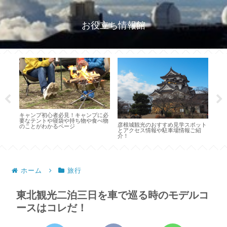
お役立ち情報館
桜花見を東京で楽しむためのおすす
奈良県人がご紹介する奈良観光のお
め名所の開花と見頃の時期と穴場情
すすめモデルコース
見学スポット
報集
場情報ご紹
ホーム
旅行
東北観光二泊三日を車で巡る時のモデルコ
ースはコレだ！