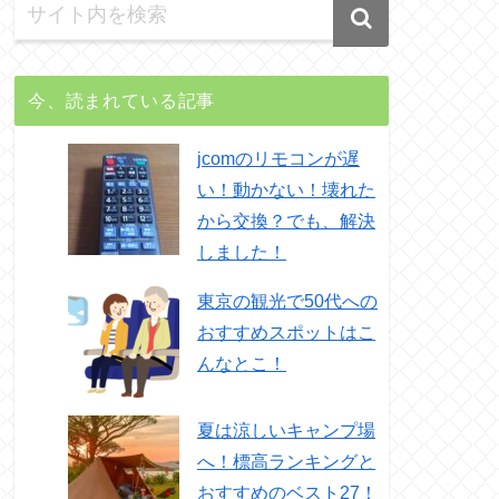
今、読まれている記事
jcomのリモコンが遅
い！動かない！壊れた
から交換？でも、解決
しました！
東京の観光で50代への
おすすめスポットはこ
んなとこ！
夏は涼しいキャンプ場
へ！標高ランキングと
おすすめのベスト27！