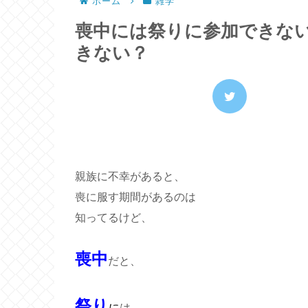
ホーム
雑学
喪中には祭りに参加できな
きない？
親族に不幸があると、
喪に服す期間があるのは
知ってるけど、
喪中
だと、
祭り
に
は