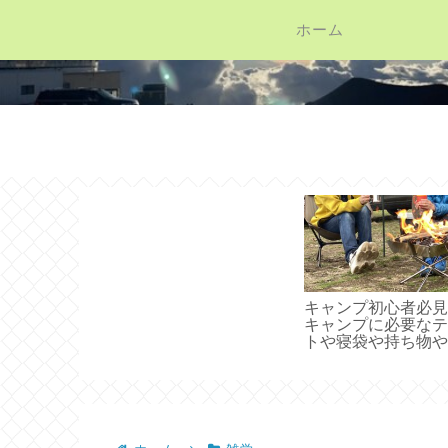
ホーム
キャンプ初心者必見
キャンプに必要なテ
トや寝袋や持ち物や
べ物のことがわかる
ージ