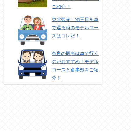
ご紹介！
東北観光二泊三日を車
で巡る時のモデルコー
スはコレだ！
奈良の観光は車で行く
のがおすすめ！モデル
コースと食事処をご紹
介！