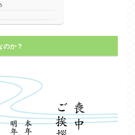
め
なのか？