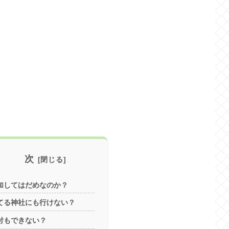
目 次
加してはだめなのか？
てる神社にも行けない？
付もできない？