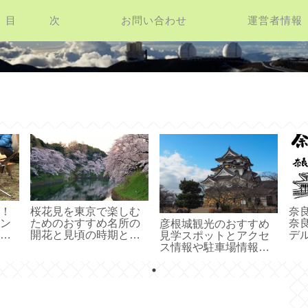
目 次
お問い合わせ
運営者情報
お役立ち情報館
！
桜花見を東京で楽しむ
奈
ン
ためのおすすめ名所の
奈
彦根城観光のおすすめ
食
開花と見頃の時期と穴
デ
見学スポットとアクセ
ペ
場情報集
ス情報や駐車場情報ご
紹介！