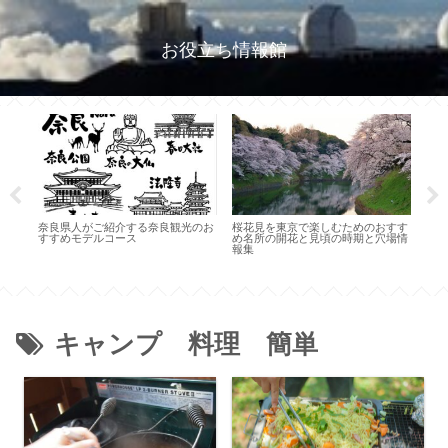
お役立ち情報館
に必
奈良県人がご紹介する奈良観光のお
桜花見を東京で楽しむためのおすす
べ物
すすめモデルコース
め名所の開花と見頃の時期と穴場情
彦根
報集
とア
介！
キャンプ 料理 簡単