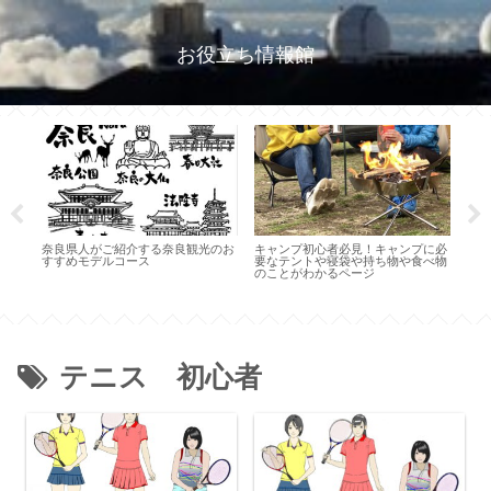
お役立ち情報館
奈良県人がご紹介する奈良観光のお
キャンプ初心者必見！キャンプに必
桜花
すすめモデルコース
要なテントや寝袋や持ち物や食べ物
め名
ット
のことがわかるページ
報集
紹
テニス 初心者