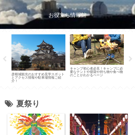
お役立ち情報館
のお
キャンプ初心者必見！キャンプに必
桜花
要なテントや寝袋や持ち物や食べ物
め名
彦根城観光のおすすめ見学スポット
のことがわかるページ
報集
とアクセス情報や駐車場情報ご紹
介！
夏祭り