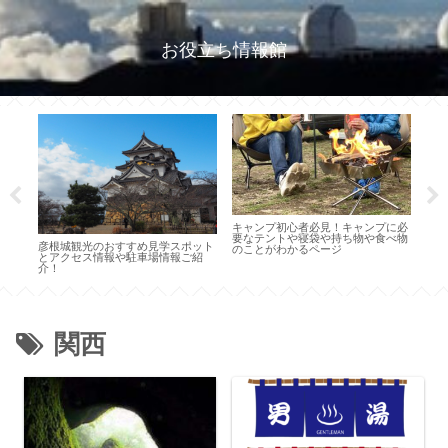
お役立ち情報館
すす
キャンプ初心者必見！キャンプに必
奈良
場情
要なテントや寝袋や持ち物や食べ物
すす
彦根城観光のおすすめ見学スポット
のことがわかるページ
とアクセス情報や駐車場情報ご紹
介！
関西