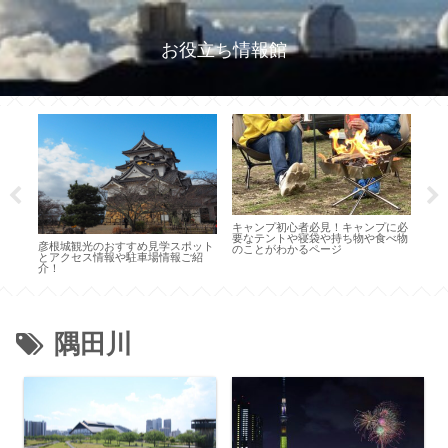
お役立ち情報館
のお
キャンプ初心者必見！キャンプに必
桜花
要なテントや寝袋や持ち物や食べ物
め名
彦根城観光のおすすめ見学スポット
のことがわかるページ
報集
とアクセス情報や駐車場情報ご紹
介！
隅田川