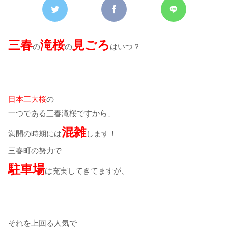
三春
滝桜
見ごろ
の
の
はいつ？
日本三大桜
の
一つである三春滝桜ですから、
混雑
満開の時期には
します！
三春町の努力で
駐車場
は充実してきてますが、
それを上回る人気で