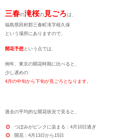
三春
滝桜
見ごろ
の
の
は、
福島県田村郡三春町滝字桜久保
という場所にありますので、
開花予想
という点では、
例年、東京の開花時期に比べると、
少し遅めの
4月の中旬から下旬が見ごろとなります。
過去の平均的な開花状況で見ると、
つぼみがピンクに染まる：4月10日過ぎ
開花：4月13日から15日