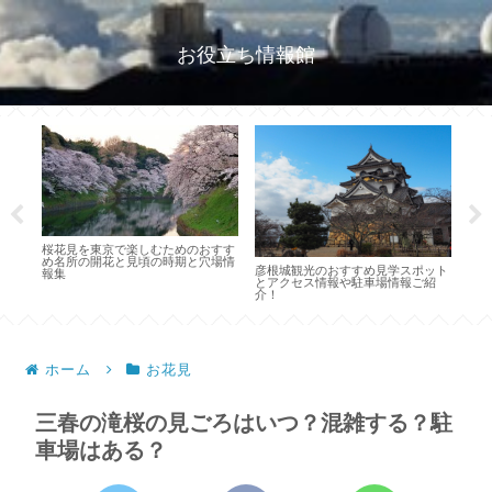
お役立ち情報館
キャンプ初心者必見！キャンプに必
奈良県人がご
要なテントや寝袋や持ち物や食べ物
すすめモデル
根城観光のおすすめ見学スポット
のことがわかるページ
アクセス情報や駐車場情報ご紹
！
ホーム
お花見
三春の滝桜の見ごろはいつ？混雑する？駐
車場はある？