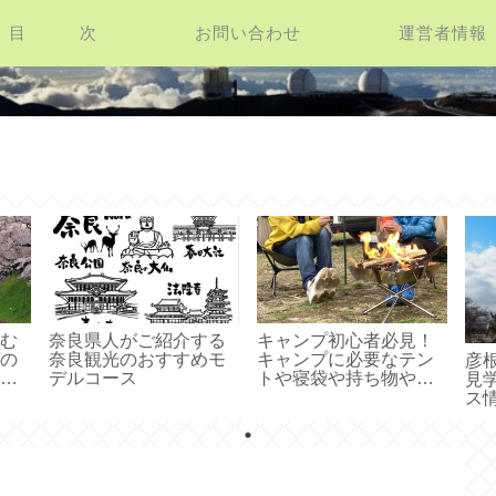
目 次
お問い合わせ
運営者情報
お役立ち情報館
む
奈良県人がご紹介する
キャンプ初心者必見！
の
奈良観光のおすすめモ
キャンプに必要なテン
彦
穴
デルコース
トや寝袋や持ち物や食
見
べ物のことがわかるペ
ス
ージ
紹