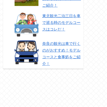
ご紹介！
東北観光二泊三日を車
で巡る時のモデルコー
スはコレだ！
奈良の観光は車で行く
のがおすすめ！モデル
コースと食事処をご紹
介！