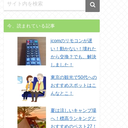
今、読まれている記事
jcomのリモコンが遅
い！動かない！壊れた
から交換？でも、解決
しました！
東京の観光で50代への
おすすめスポットはこ
んなとこ！
夏は涼しいキャンプ場
へ！標高ランキングと
おすすめのベスト27！