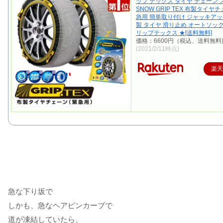
ップ テックス タイヤ チェーン 
SNOW GRIP TEX 布製タイヤ
急用 簡単取り付け ジャッキアッ
製 タイヤ 滑り止め オートソッ
リップテックス ★[送料無料]
価格：6600円（税込、送料無料
(2021/2/11時点)
楽
急な下り坂で
しかも、急なヘアピンカーブで
道が凍結していたら、