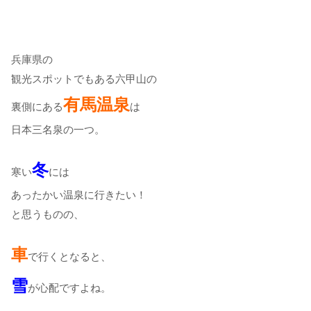
兵庫県の
観光スポットでもある六甲山の
有馬温泉
裏側にある
は
日本三名泉の一つ。
冬
寒い
には
あったかい温泉に行きたい！
と思うものの、
車
で行くとなると、
雪
が心配ですよね。