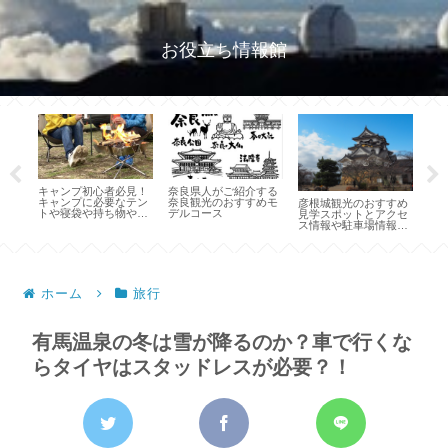
お役立ち情報館
しむ
キャンプ初心者必見！
奈良県人がご紹介する
桜
所の
キャンプに必要なテン
奈良観光のおすすめモ
た
彦根城観光のおすすめ
と穴
トや寝袋や持ち物や食
デルコース
開
見学スポットとアクセ
べ物のことがわかるペ
場
ス情報や駐車場情報ご
ージ
紹介！
ホーム
旅行
有馬温泉の冬は雪が降るのか？車で行くな
らタイヤはスタッドレスが必要？！