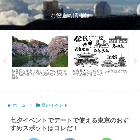
お役立ち情報館
桜花見を東京で楽しむためのおすす
奈良県人がご紹介する奈良観光のお
キャ
め名所の開花と見頃の時期と穴場情
すすめモデルコース
要な
ット
報集
のこ
紹
ホーム
夏のイベント
七夕イベントでデートで使える東京のおす
すめスポットはコレだ！