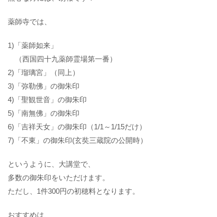
薬師寺では、
1)「薬師如来」
（西国四十九薬師霊場第一番）
2)「瑠璃宮」（同上）
3)「弥勒佛」の御朱印
4)「聖観世音」の御朱印
5)「南無佛」の御朱印
6)「吉祥天女」の御朱印（1/1～1/15だけ）
7)「不東」の御朱印(玄奘三蔵院の公開時）
というように、大講堂で、
多数の御朱印をいただけます。
ただし、1件300円の初穂料となります。
おすすめは、