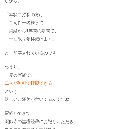
しかも、
「本状ご持参の方は
〇
ご同伴一名様まで
〇
納経から1年間の期間で、
〇
一回限り参拝戴けます」
と、印字されているのです。
つまり、
一度の写経で、
二人が無料で拝観できる！
という
嬉しいご褒美が付いてるんですね。
写経ができて、
薬師寺の堂塔経蔵にお祀りいただき、