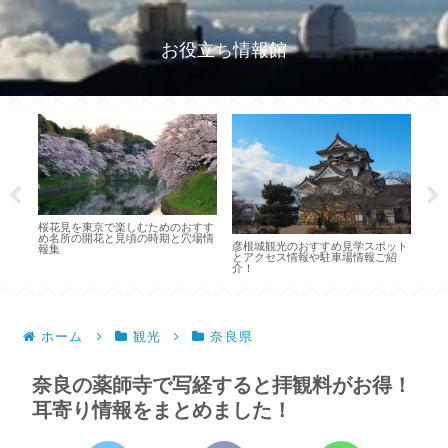
お役立ち情報館
のお
桜花見を東京で楽しむためのおすす
キャ
め名所の開花と見頃の時期と穴場情
要な
彦根城観光のおすすめ見学スポット
報集
のこ
とアクセス情報や駐車場情報ご紹
介！
ホーム
観光
奈良県
奈良の薬師寺で写経すると拝観料がお得！
耳寄り情報をまとめました！