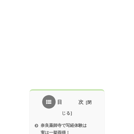
目 次
奈良薬師寺で写経体験は
実は一挙両得！