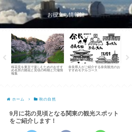
お役立ち情報館
桜花見を東京で楽しむためのおすす
奈良県人がご紹介する奈良観光のお
キャ
め名所の開花と見頃の時期と穴場情
すすめモデルコース
要な
ット
報集
のこ
紹
ホーム
秋の自然
9月に花の見頃となる関東の観光スポット
をご紹介します！