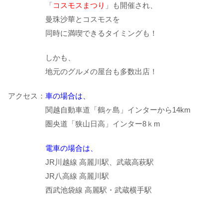
「
コスモスまつり
」も開催され、
曼珠沙華とコスモスを
同時に満喫できるタイミングも！
しかも、
地元のグルメの屋台も多数出店！
アクセス：
車の場合は、
関越自動車道「鶴ヶ島」インターから14km
圏央道「狭山日高」インター8ｋm
電車の場合は、
JR川越線 高麗川駅、武蔵高萩駅
JR八高線 高麗川駅
西武池袋線 高麗駅・武蔵横手駅