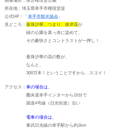
開催場所：県営権現堂公園
所在地：埼玉県幸手市権現堂堤
公式HP：「
幸手市観光協会
」
見どころ：
曼珠沙華、つまり、彼岸花
が
緑の公園を真っ赤に染めて、
その豪快さとコントラストが一押し！
曼珠沙華の花の数が、
なんと、
300万本！ということですから、スゴイ！
アクセス：
車の場合は、
圏央道幸手インターから10分で
国道4号線（日光街道）沿い
電車の場合は、
東武日光線の幸手駅から約2km