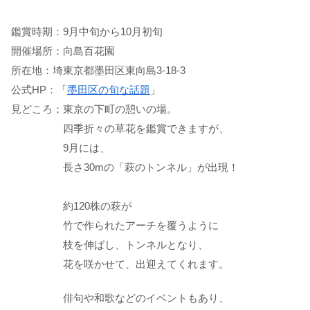
鑑賞時期：9月中旬から10月初旬
開催場所：向島百花園
所在地：埼東京都墨田区東向島3-18-3
公式HP：「
墨田区の旬な話題
」
見どころ：東京の下町の憩いの場。
四季折々の草花を鑑賞できますが、
9月には、
長さ30mの「萩のトンネル」が出現！
約120株の萩が
竹で作られたアーチを覆うように
枝を伸ばし、トンネルとなり、
花を咲かせて、出迎えてくれます。
俳句や和歌などのイベントもあり、