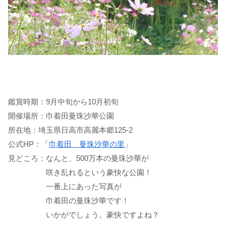
鑑賞時期：9月中旬から10月初旬
開催場所：巾着田曼珠沙華公園
所在地：埼玉県日高市高麗本郷125-2
公式HP：「
巾着田 曼珠沙華の里
」
見どころ：なんと、500万本の曼珠沙華が
咲き乱れるという豪快な公園！
一番上にあった写真が
巾着田の曼珠沙華です！
いかがでしょう。豪快ですよね？