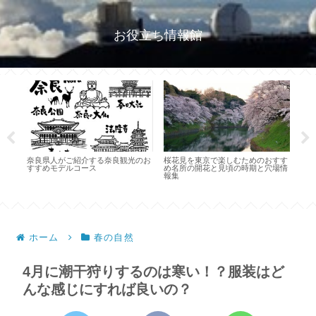
お役立ち情報館
奈良県人がご紹介する奈良観光のお
桜花見を東京で楽しむためのおすす
キャ
すすめモデルコース
め名所の開花と見頃の時期と穴場情
要な
ット
報集
のこ
紹
ホーム
春の自然
4月に潮干狩りするのは寒い！？服装はど
んな感じにすれば良いの？