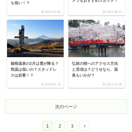
メでもおすすめスポット！
も低い！？
2018.02.05
2017.08.23
箱根温泉の2月は雪が降る？
弘前の桜へのアクセス方法
気温は低いの？スタッドレ
と見頃は？どうせなら、温
スは必要！？
泉もいかが？
2018.01.15
2017.03.08
次のページ
1
2
3