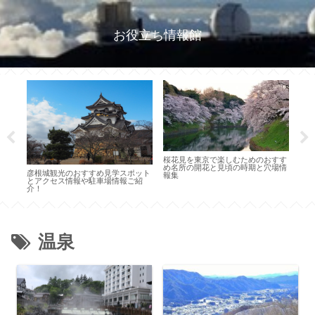
お役立ち情報館
のお
桜花見を東京で楽しむためのおすす
キャ
め名所の開花と見頃の時期と穴場情
要な
彦根城観光のおすすめ見学スポット
報集
のこ
とアクセス情報や駐車場情報ご紹
介！
温泉