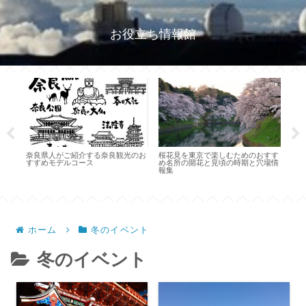
お役立ち情報館
奈良県人がご紹介する奈良観光のお
桜花見を東京で楽しむためのおすす
キャ
すすめモデルコース
め名所の開花と見頃の時期と穴場情
要な
ット
報集
のこ
紹
ホーム
冬のイベント
冬のイベント