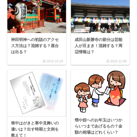
神田明神への初詣のアクセ
成田山新勝寺の節分は芸能
ス方法は？混雑する？屋台
人が豆まき！混雑する？周
は出る？
辺情報は？
2016.10.29
2016.12.06
甥や姪へのお年玉はいつか
喪中はがきと寒中見舞いの
らいつまであげるもの？金
違いは？出す時期と文例を
額の相場はどれくらい？
教えて！