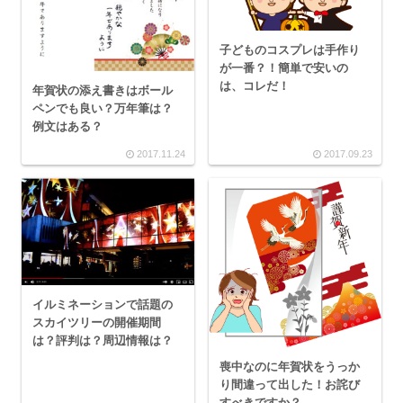
子どものコスプレは手作り
が一番？！簡単で安いの
は、コレだ！
年賀状の添え書きはボール
ペンでも良い？万年筆は？
例文はある？
2017.11.24
2017.09.23
イルミネーションで話題の
スカイツリーの開催期間
は？評判は？周辺情報は？
喪中なのに年賀状をうっか
り間違って出した！お詫び
すべきですか？