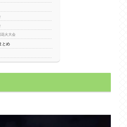
会
会
園花火大会
まとめ