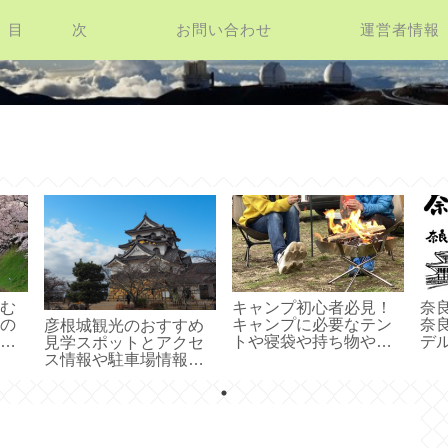
目 次
お問い合わせ
運営者情報
お役立ち情報館
む
キャンプ初心者必見！
奈
の
キャンプに必要なテン
奈
彦根城観光のおすすめ
穴
トや寝袋や持ち物や食
デ
見学スポットとアクセ
べ物のことがわかるペ
ス情報や駐車場情報ご
ージ
紹介！