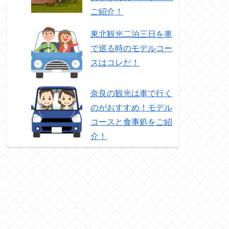
ご紹介！
東北観光二泊三日を車
で巡る時のモデルコー
スはコレだ！
奈良の観光は車で行く
のがおすすめ！モデル
コースと食事処をご紹
介！