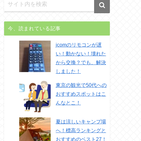
今、読まれている記事
jcomのリモコンが遅
い！動かない！壊れた
から交換？でも、解決
しました！
東京の観光で50代への
おすすめスポットはこ
んなとこ！
夏は涼しいキャンプ場
へ！標高ランキングと
おすすめのベスト27！