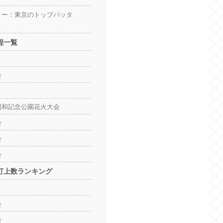
リー：東京のトップバッタ
程一覧
会
昭和記念公園花火大会
会
会
会
打上数ランキング
会
会